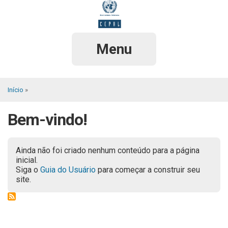
Pular
para
o
conteúdo
principal
Menu
Início
Trilha
Bem-vindo!
de
navegação
Ainda não foi criado nenhum conteúdo para a página
inicial.
Siga o
Guia do Usuário
para começar a construir seu
site.