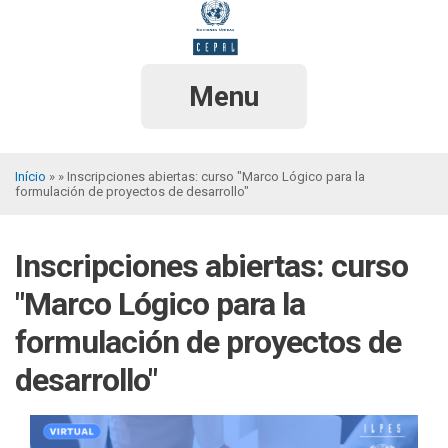
Pular
para
o
conteúdo
principal
Menu
Início
Inscripciones abiertas: curso "Marco Lógico para la
formulación de proyectos de desarrollo"
Trilha
de
Inscripciones abiertas: curso
navegação
"Marco Lógico para la
formulación de proyectos de
desarrollo"