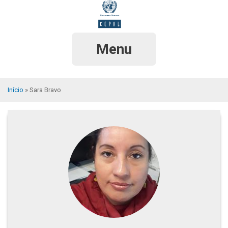
Pular
para
o
conteúdo
principal
Menu
Início
Sara Bravo
Trilha
de
navegação