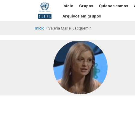
Pular
Início
Grupos
Quienes somos
para
o
Arquivos em grupos
conteúdo
principal
Início
Valeria Mariel Jacquemin
Trilha
de
navegação