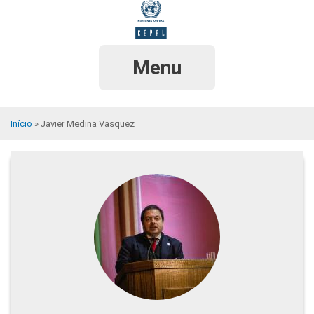
Pular
para
o
conteúdo
principal
Menu
Início
Javier Medina Vasquez
Trilha
de
navegação