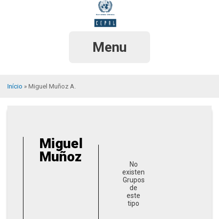
Pular
para
o
conteúdo
principal
Menu
Início
Miguel Muñoz A.
Trilha
de
navegação
Miguel
Muñoz
No
existen
Grupos
de
este
tipo