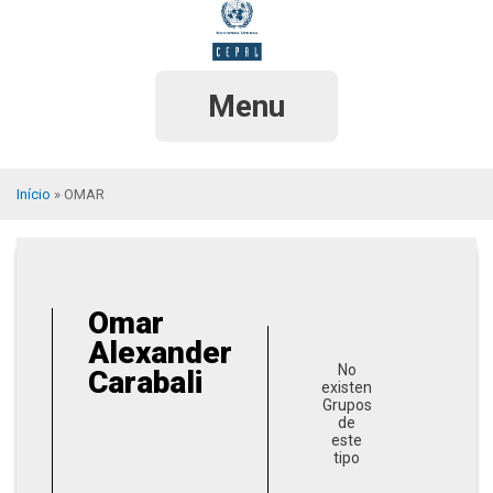
Pular
para
o
conteúdo
principal
Menu
Início
OMAR
Trilha
de
navegação
Omar
Alexander
No
Carabali
existen
Grupos
de
este
tipo