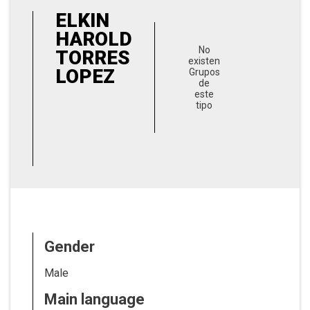
ELKIN
HAROLD
No
TORRES
existen
LOPEZ
Grupos
de
este
tipo
Gender
Male
Main language