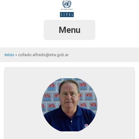
Pular
para
o
conteúdo
principal
Menu
Início
collado.alfredo@inta.gob.ar
Trilha
de
navegação