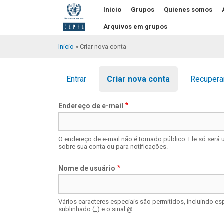
Pular
Início
Grupos
Quienes somos
para
o
Arquivos em grupos
conteúdo
principal
Início
Criar nova conta
Trilha
de
Abas
Entrar
Criar nova conta
Recupera
navegação
primárias
Endereço de e-mail
O endereço de e-mail não é tornado público. Ele só será
sobre sua conta ou para notificações.
Nome de usuário
Vários caracteres especiais são permitidos, incluindo espaç
sublinhado (_) e o sinal @.