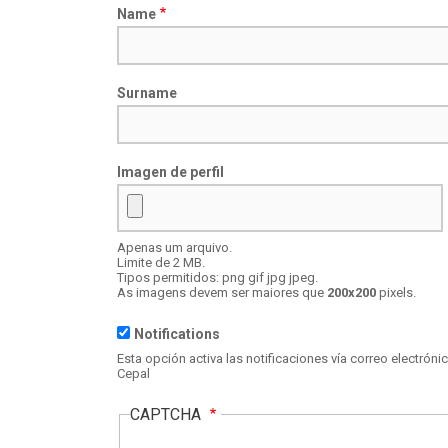
Name
Surname
Imagen de perfil
Apenas um arquivo.
Ponto
Limite de 2 MB.
Focal
Tipos permitidos: png gif jpg jpeg.
As imagens devem ser maiores que
200x200
pixels.
Notifications
Especifique
o
Esta opción activa las notificaciones vía correo electró
foco
Cepal
desta
imagem
CAPTCHA
no
formato
"leftoffset,topoffset"