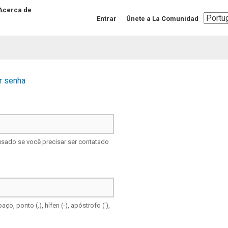
Acerca de
Select
Entrar
Únete a La Comunidad
your
langua
r senha
 usado se você precisar ser contatado
o, ponto (.), hífen (-), apóstrofo ('),