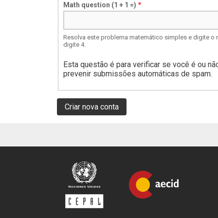
Math question (1 + 1 =)
onde
os
deslocamentos
estão
em
Resolva este problema matemático simples e digite o r
porcentagens.
digite 4.
Ex:
25,75
Esta questão é para verificar se você é ou n
prevenir submissões automáticas de spam.