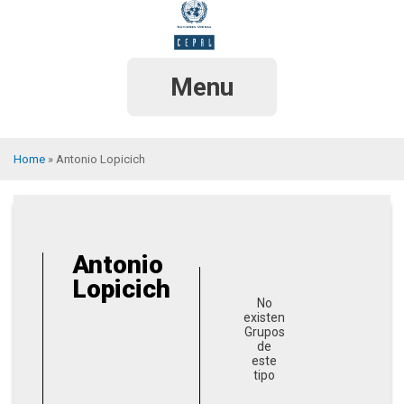
Skip
to
main
content
Menu
Home
Antonio Lopicich
Breadcrumb
Antonio
Lopicich
No
existen
Grupos
de
este
tipo