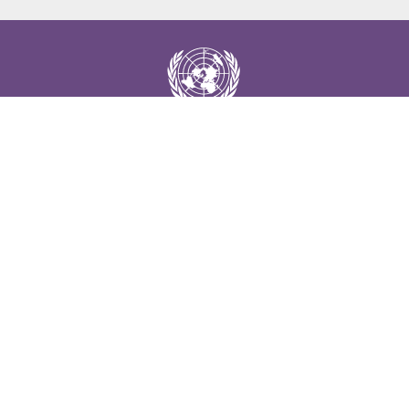
Facebook
Twitter
Flickr
Av. Dag Hammarskjöld 3477
Vitacura, Santiago de Chile
Teléfono: (56-2) 2471 2000 • 2210 2000