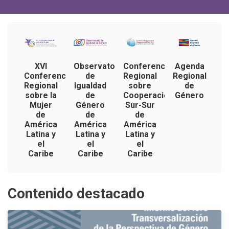
XVI
Observatorio
Conferencia
Agenda
Conferencia
de
Regional
Regional
Regional
Igualdad
sobre
de
sobre la
de
Cooperación
Género
Mujer
Género
Sur-Sur
de
de
de
América
América
América
Latina y
Latina y
Latina y
el
el
el
Caribe
Caribe
Caribe
Contenido destacado