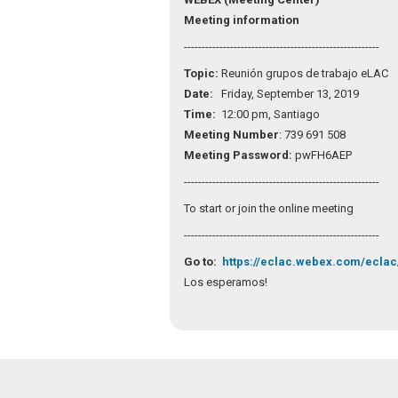
Meeting information
-------------------------------------------------------
Topic:
Reunión grupos de trabajo eLAC
Date:
Friday, September 13, 2019
Time:
12:00 pm, Santiago
Meeting Number
: 739 691 508
Meeting Password:
pwFH6AEP
-------------------------------------------------------
To start or join the online meeting
-------------------------------------------------------
Go to:
https://eclac.webex.com/ecla
Los esperamos!