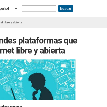
Buscar
ect
r
guage
t libre y abierta
andes plataformas que
rnet libre y abierta
cha inicio