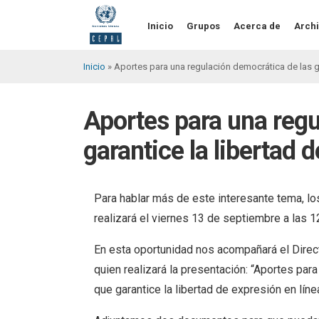
Pasar
al
Inicio
Grupos
Acerca de
Archi
contenido
principal
Inicio
Aportes para una regulación democrática de las gra
Sobrescribir
enlaces
Aportes para una regu
de
garantice la libertad d
ayuda
a
la
Para hablar más de este interesante tema, l
realizará el viernes 13 de septiembre a las 1
navegación
En esta oportunidad nos acompañará el Dir
quien realizará la presentación: “Aportes pa
que garantice la libertad de expresión en línea