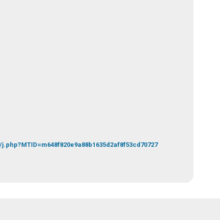
c/j.php?MTID=m648f820e9a88b1635d2af8f53cd70727