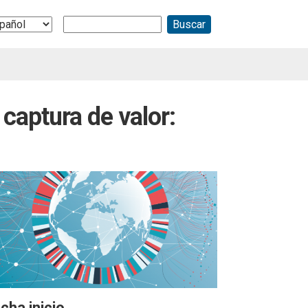
Buscar
ect
r
guage
captura de valor:
cha inicio