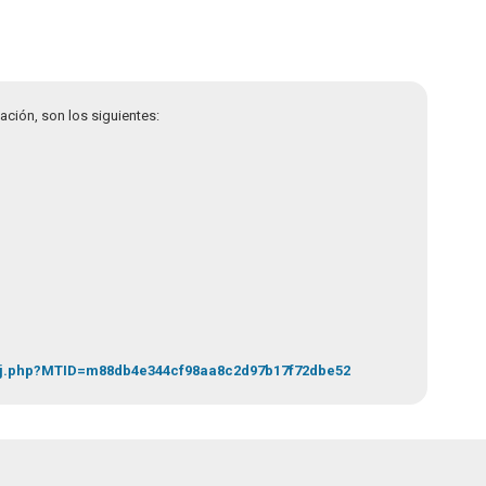
ación, son los siguientes:
c/j.php?MTID=m88db4e344cf98aa8c2d97b17f72dbe52