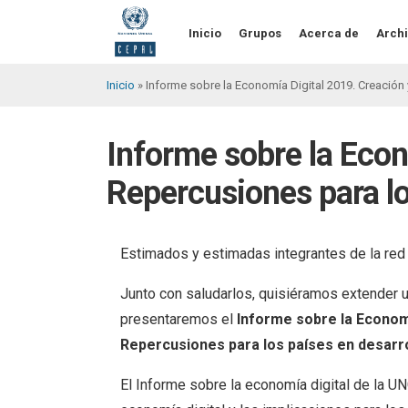
Pasar
al
Inicio
Grupos
Acerca de
Archi
contenido
principal
Inicio
Informe sobre la Economía Digital 2019. Creación 
Sobrescribir
enlaces
Informe sobre la Econ
de
Repercusiones para lo
ayuda
a
la
Estimados y estimadas integrantes de la red
navegación
Junto con saludarlos, quisiéramos extender u
presentaremos el
Informe sobre la Economí
Repercusiones para los países en desarr
El Informe sobre la economía digital de la UN