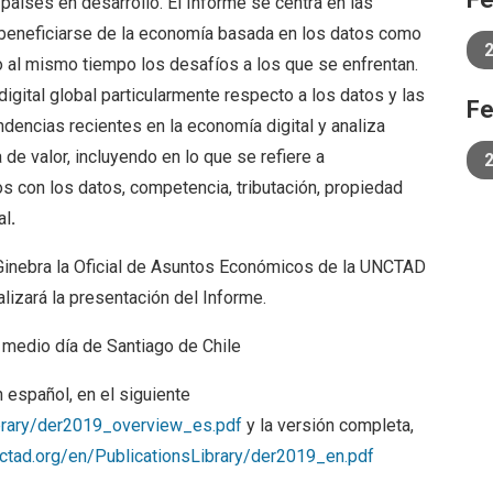
 países en desarrollo. El Informe se centra en las
 beneficiarse de la economía basada en los datos como
al mismo tiempo los desafíos a los que se enfrentan.
igital global particularmente respecto a los datos y las
Fe
ndencias recientes en la economía digital y analiza
 de valor, incluyendo en lo que se refiere a
s con los datos, competencia, tributación, propiedad
al
.
inebra la Oficial de Asuntos Económicos de la UNCTAD
alizará la presentación del Informe.
 medio día de Santiago de Chile
 español, en el siguiente
ibrary/der2019_overview_es.pdf
y la versión completa,
nctad.org/en/PublicationsLibrary/der2019_en.pdf