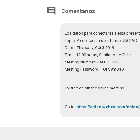
Comentarios
Los datos para conectarse a esta present
Topic: Presentación de informe UNCTAD
Date: Thursday, Oct 3 2019
Time: 12:00 horas, Santiago de Chile
Meeting Number: 734 853 165
Meeting Password: QFV8mQsQ
-------------------------------------------------------
To start or join the online meeting
-------------------------------------------------------
Go to:
https://eclac.webex.com/ecla