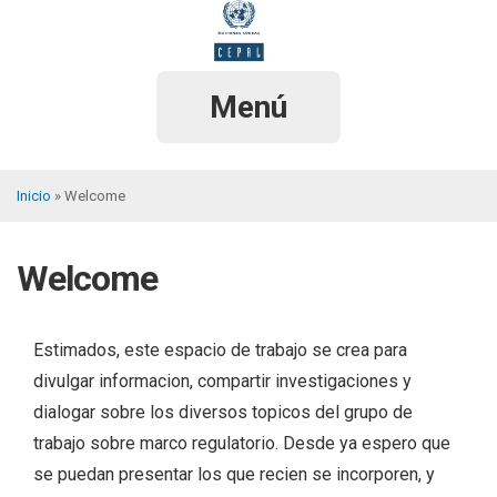
Pasar
al
contenido
principal
Menú
Inicio
Welcome
Sobrescribir
enlaces
Welcome
de
ayuda
Estimados, este espacio de trabajo se crea para
a
divulgar informacion, compartir investigaciones y
la
dialogar sobre los diversos topicos del grupo de
navegación
trabajo sobre marco regulatorio. Desde ya espero que
se puedan presentar los que recien se incorporen, y