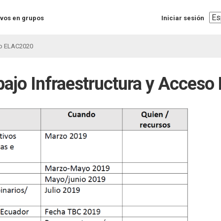
Sel
vos en grupos
Iniciar sesión
you
lan
eso ELAC2020
abajo Infraestructura y Acces