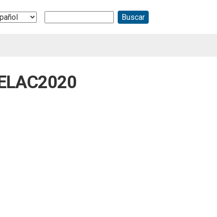
Buscar
ect
r
guage
o ELAC2020