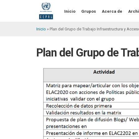
Pasar
al
Inicio
Grupos
Acerca de
Archi
contenido
principal
Inicio
Plan del Grupo de Trabajo Infraestructura y Acc
Sobrescribir
enlaces
Plan del Grupo de Tr
de
ayuda
a
la
navegación