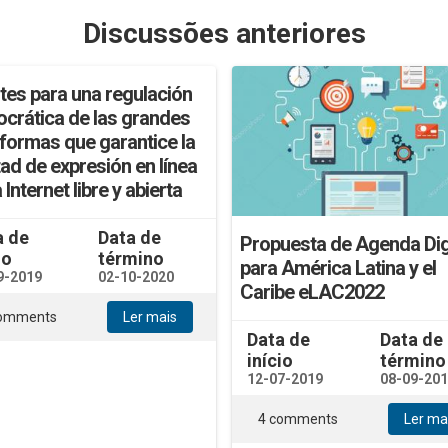
Discussões anteriores
tes para una regulación
crática de las grandes
aformas que garantice la
tad de expresión en línea
 Internet libre y abierta
a de
Data de
Propuesta de Agenda Dig
io
término
para América Latina y el
9-2019
02-10-2020
Caribe eLAC2022
comments
Ler mais
Data de
Data de
início
término
12-07-2019
08-09-20
4 comments
Ler ma