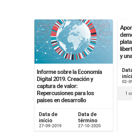
Apor
demo
plat
liber
y una
Dat
Informe sobre la Economía
iníc
Digital 2019. Creación y
02-0
captura de valor:
Repercusiones para los
1 
países en desarrollo
Data de
Data de
início
término
27-09-2019
27-10-2020