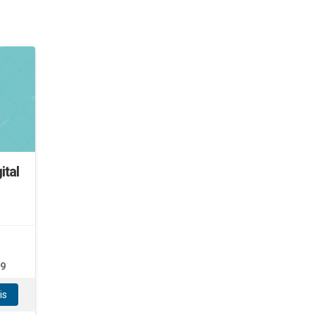
ital
19
is