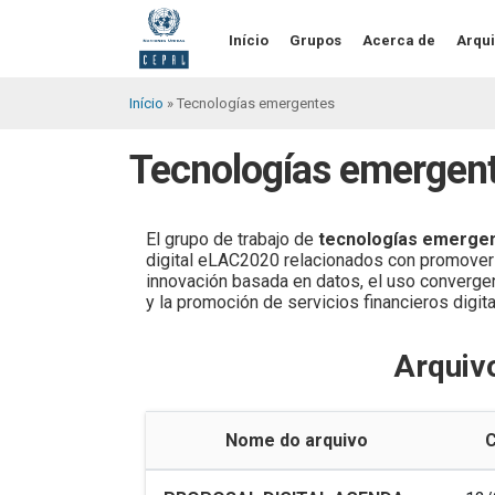
Pular
para
Início
Grupos
Acerca de
Arqu
o
conteúdo
principal
Início
Tecnologías emergentes
Trilha
Tecnologías emergen
de
navegação
El grupo de trabajo de
tecnologías emerge
digital eLAC2020 relacionados con promover 
innovación basada en datos, el uso converge
y la promoción de servicios financieros digita
Arquiv
Nome do arquivo
C