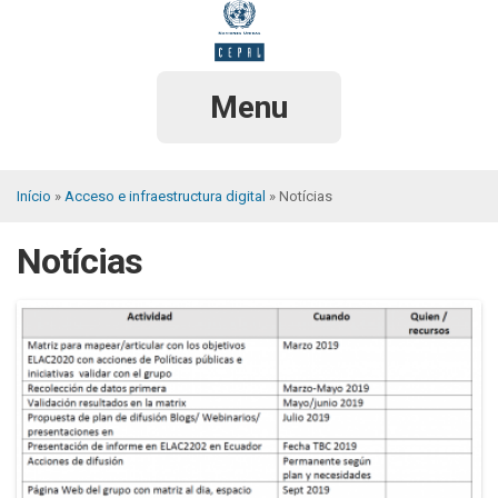
Pular
para
o
conteúdo
principal
Menu
Início
Acceso e infraestructura digital
Notícias
Trilha
Notícias
de
navegação