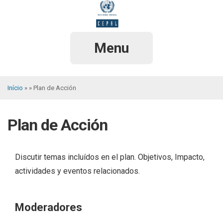
Pular
para
o
conteúdo
principal
Menu
Início
Plan de Acción
Trilha
de
Plan de Acción
navegação
Discutir temas incluídos en el plan. Objetivos, Impacto,
actividades y eventos relacionados.
Moderadores