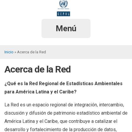
Pasar
al
contenido
principal
Menú
Inicio
Acerca de la Red
Sobrescribir
Acerca de la Red
enlaces
de
¿
Qué es la Red Regional de Estadísticas Ambientales
ayuda
para América Latina y el Caribe?
a
La Red es un espacio regional de integración, intercambio,
la
discusión y difusión de patrimonio estadístico ambiental de
navegación
América Latina y el Caribe, que contribuye a catalizar el
desarrollo y fortalecimiento de la producción de datos,