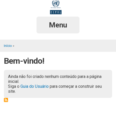
Pular
para
o
conteúdo
principal
Menu
Início
Trilha
Bem-vindo!
de
navegação
Ainda não foi criado nenhum conteúdo para a página
inicial.
Siga o
Guia do Usuário
para começar a construir seu
site.