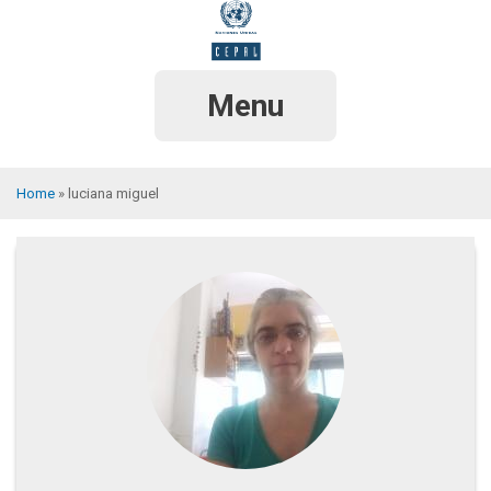
Skip
to
main
content
Menu
Home
luciana miguel
Breadcrumb