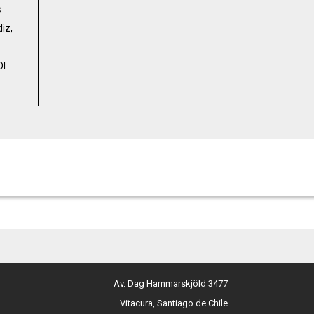
s
iz,
DI
Av. Dag Hammarskjöld 3477
Vitacura, Santiago de Chile