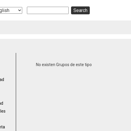
Search
ect
r
guage
No existen Grupos de este tipo
dad
ad
ales
nta