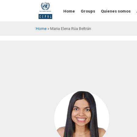
Skip
to
Home
Groups
Quienes somos
main
content
Home
Maria Elena Rúa Beltrán
Breadcrumb