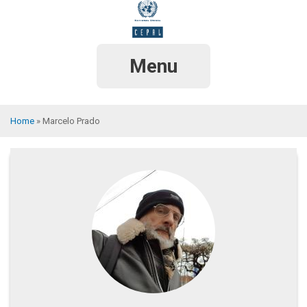
Skip
to
main
content
Menu
Home
Marcelo Prado
Breadcrumb