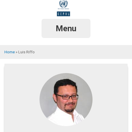
Skip
to
main
content
Menu
Home
Luis Riffo
Breadcrumb