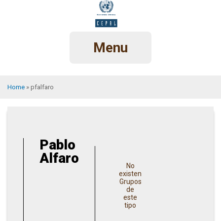
Skip
to
main
content
Menu
Home
pfalfaro
Breadcrumb
Pablo
Alfaro
No
existen
Grupos
de
este
tipo