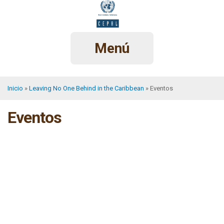
Pasar
al
contenido
principal
Menú
Inicio
Leaving No One Behind in the Caribbean
Eventos
Sobrescribir
Eventos
enlaces
de
ayuda
a
la
navegación