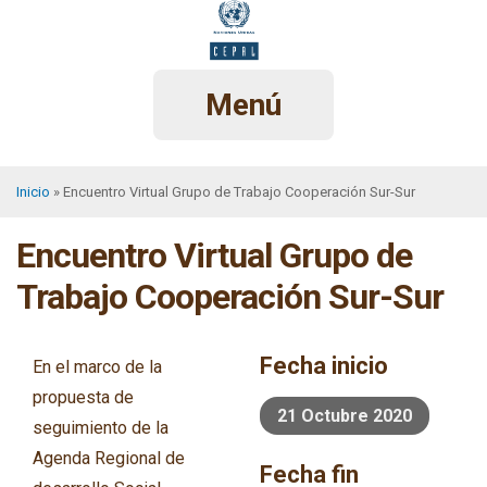
Pasar
al
contenido
principal
Menú
Inicio
Encuentro Virtual Grupo de Trabajo Cooperación Sur-Sur
Sobrescribir
Encuentro Virtual Grupo de
enlaces
de
Trabajo Cooperación Sur-Sur
ayuda
a
Fecha inicio
En el marco de la
la
propuesta de
21 Octubre 2020
navegación
seguimiento de la
Agenda Regional de
Fecha fin