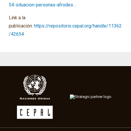
54-situacion-personas-afrodes…
Link a la
publicación:
https://repositorio.cepal.org/handle/11362
/42654