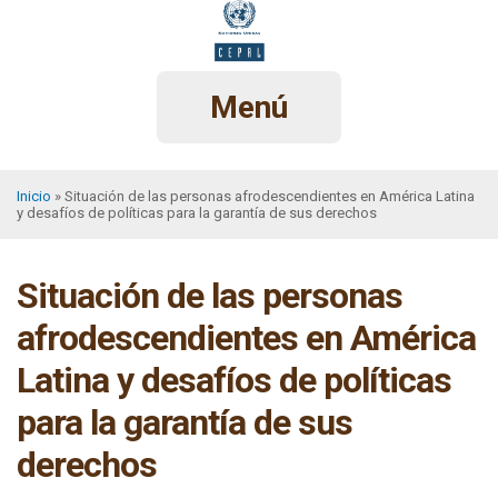
Pasar
al
contenido
principal
Menú
Inicio
Situación de las personas afrodescendientes en América Latina
y desafíos de políticas para la garantía de sus derechos
Sobrescribir
enlaces
Situación de las personas
de
ayuda
afrodescendientes en América
a
Latina y desafíos de políticas
la
para la garantía de sus
navegación
derechos