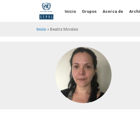
Pasar
al
Inicio
Grupos
Acerca de
Archi
contenido
principal
Inicio
Beatriz Morales
Sobrescribir
enlaces
de
ayuda
a
la
navegación