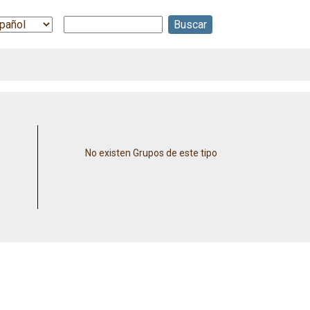
Buscar
ect
r
guage
No existen Grupos de este tipo