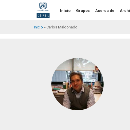
Pasar
al
Inicio
Grupos
Acerca de
Archi
contenido
principal
Inicio
Carlos Maldonado
Sobrescribir
enlaces
de
ayuda
a
la
navegación