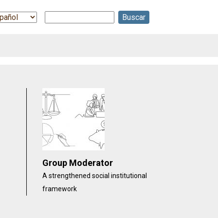
Buscar
ect
r
guage
Group Moderator
A strengthened social institutional
framework