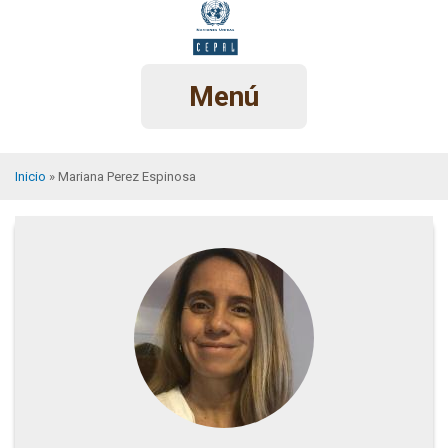
Pasar
al
contenido
principal
Menú
Inicio
Mariana Perez Espinosa
Sobrescribir
enlaces
de
ayuda
a
la
navegación