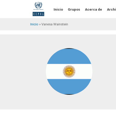
Pasar
al
Inicio
Grupos
Acerca de
Archi
contenido
principal
Inicio
Vanesa Wainstein
Sobrescribir
enlaces
de
ayuda
a
la
navegación