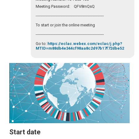
Meeting Password: QFV8mQsQ
-------------------------------------------------------
To start or join the online meeting
-------------------------------------------------------
Go to:
https://eclac.webex.com/eclac/j.php?
MTID=m88db4e344cf98aa8c2d97b17f72dbe52
Start date