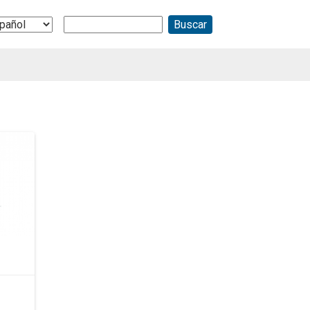
Buscar
ect
r
guage