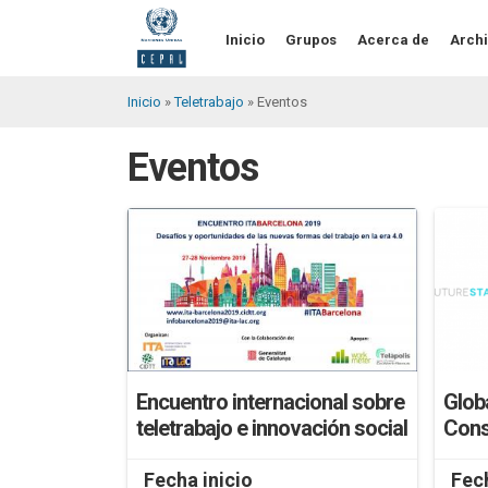
Pasar
al
Inicio
Grupos
Acerca de
Archi
contenido
principal
Inicio
Teletrabajo
Eventos
Sobrescribir
Eventos
enlaces
de
ayuda
a
la
navegación
Encuentro internacional sobre
Glob
teletrabajo e innovación social
Cons
Fecha inicio
Fech