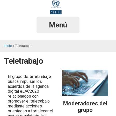
Pasar
al
contenido
principal
Menú
Inicio
Teletrabajo
Sobrescribir
Teletrabajo
enlaces
de
ayuda
El grupo de
teletrabajo
busca impulsar los
a
acuerdos de la agenda
digital eLAC2020
la
relacionados con
promover el teletrabajo
navegación
Moderadores del
mediante acciones
grupo
orientadas a fortalecer el
marco regulatorio, las