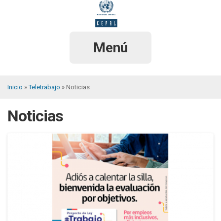
Pasar
al
contenido
principal
Menú
Inicio
Teletrabajo
Noticias
Sobrescribir
Noticias
enlaces
de
ayuda
a
la
navegación