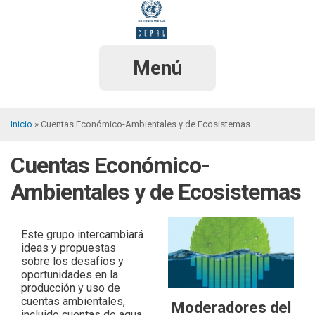
Pasar
al
contenido
principal
Menú
Inicio
Cuentas Económico-Ambientales y de Ecosistemas
Sobrescribir
Cuentas Económico-
enlaces
de
Ambientales y de Ecosistemas
ayuda
a
Este grupo intercambiará
ideas y propuestas
la
sobre los desafíos y
oportunidades en la
navegación
producción y uso de
cuentas ambientales,
Moderadores del
incluido cuentas de agua,