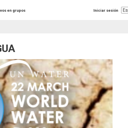
Sel
vos en grupos
Iniciar sesión
you
lan
GUA