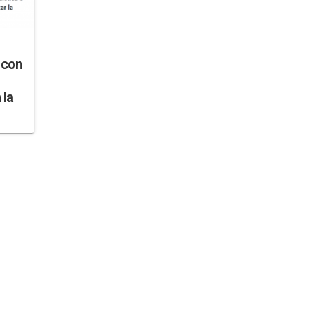
 con
 la