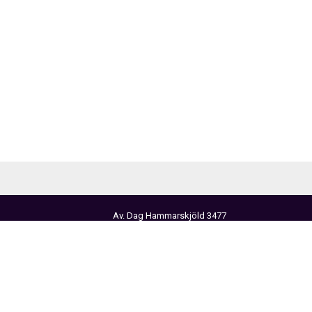
Av. Dag Hammarskjöld 3477
Vitacura, Santiago de Chile
Teléfono: (56-2) 2471 2000 • 2210 2000