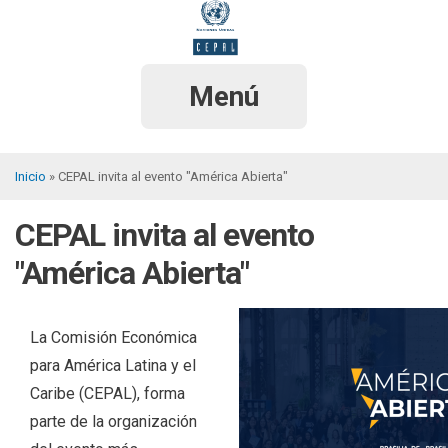
Pasar
al
contenido
principal
Menú
Inicio
CEPAL invita al evento "América Abierta"
Sobrescribir
CEPAL invita al evento
enlaces
de
"América Abierta"
ayuda
a
La Comisión Económica
la
para América Latina y el
navegación
Caribe (CEPAL), forma
parte de la organización