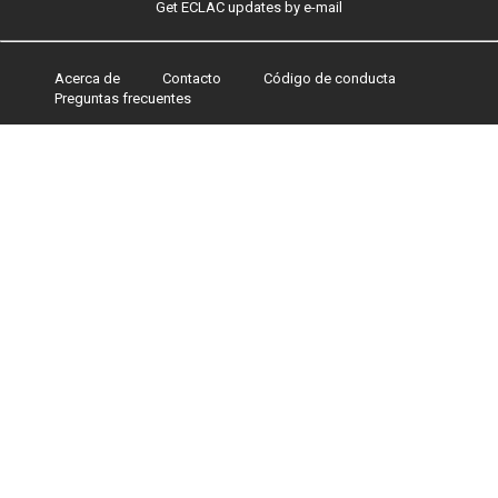
Get ECLAC updates by e-mail
Acerca de
Contacto
Código de conducta
Footer
Preguntas frecuentes