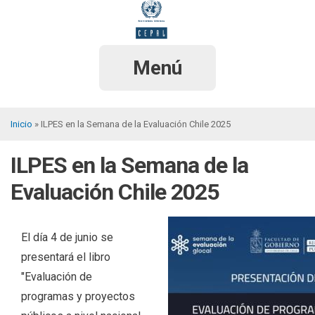
Pasar
al
contenido
principal
Menú
Inicio
ILPES en la Semana de la Evaluación Chile 2025
Sobrescribir
ILPES en la Semana de la
enlaces
de
Evaluación Chile 2025
ayuda
a
El día 4 de junio se
la
presentará el libro
navegación
"Evaluación de
programas y proyectos