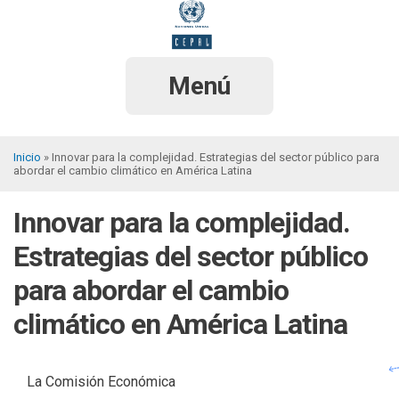
Pasar
al
contenido
principal
Menú
Inicio
Innovar para la complejidad. Estrategias del sector público para
abordar el cambio climático en América Latina
Sobrescribir
enlaces
Innovar para la complejidad.
de
Estrategias del sector público
ayuda
para abordar el cambio
a
climático en América Latina
la
navegación
La Comisión Económica