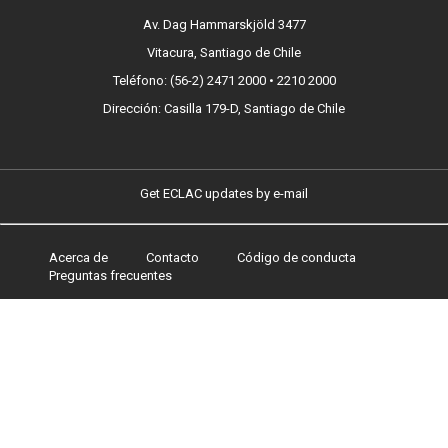
Av. Dag Hammarskjöld 3477
Vitacura, Santiago de Chile
Teléfono: (56-2) 2471 2000 • 2210 2000
Dirección: Casilla 179-D, Santiago de Chile
Get ECLAC updates by e-mail
Acerca de
Contacto
Código de conducta
Footer
Preguntas frecuentes