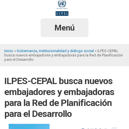
Pasar
al
contenido
principal
Menú
Inicio
Gobernanza, institucionalidad y diálogo social
ILPES-CEPAL
busca nuevos embajadores y embajadoras para la Red de Planificación
Sobrescribir
para el Desarrollo
enlaces
de
ILPES-CEPAL busca nuevos
ayuda
embajadores y embajadoras
a
para la Red de Planificación
la
para el Desarrollo
navegación