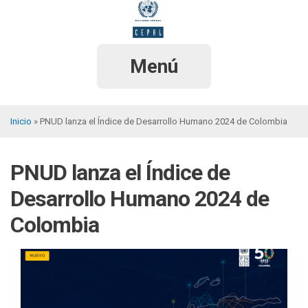
Pasar
al
contenido
principal
Menú
Inicio
PNUD lanza el Índice de Desarrollo Humano 2024 de Colombia
Sobrescribir
enlaces
PNUD lanza el Índice de
de
Desarrollo Humano 2024 de
ayuda
Colombia
a
la
navegación