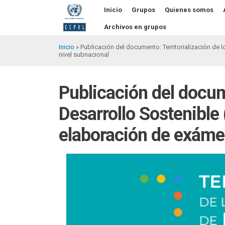
Pasar
Inicio
Grupos
Quienes somos
al
contenido
Archivos en grupos
principal
Inicio
Publicación del documento: Territorialización de l
nivel subnacional
Sobrescribir
enlaces
Publicación del docume
de
ayuda
Desarrollo Sostenible 
a
elaboración de exámen
la
navegación