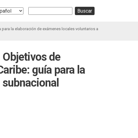
Buscar
ect
r
guage
ía para la elaboración de exámenes locales voluntarios a
s Objetivos de
aribe: guía para la
l subnacional