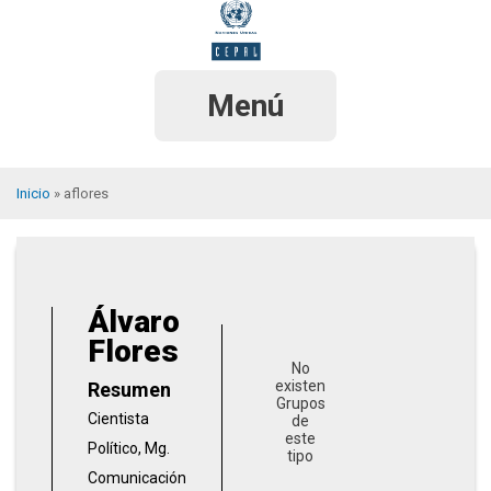
Pasar
al
contenido
principal
Menú
Inicio
aflores
Sobrescribir
enlaces
de
Álvaro
ayuda
Flores
a
No
existen
Resumen
la
Grupos
Cientista
de
navegación
este
Político, Mg.
tipo
Comunicación