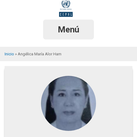
Pasar
al
contenido
principal
Menú
Inicio
Angélica María Alor Ham
Sobrescribir
enlaces
de
ayuda
a
la
navegación