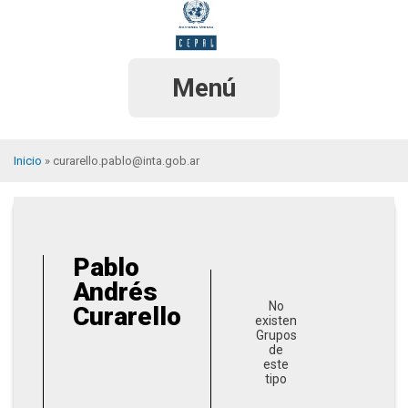
Pasar
al
contenido
principal
Menú
Inicio
curarello.pablo@inta.gob.ar
Sobrescribir
enlaces
de
Pablo
ayuda
Andrés
a
No
Curarello
existen
la
Grupos
de
navegación
este
tipo