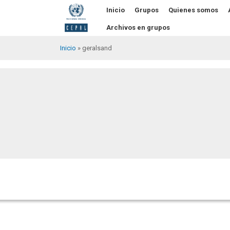
Pasar
Inicio
Grupos
Quienes somos
al
contenido
Archivos en grupos
principal
Inicio
geralsand
Sobrescribir
enlaces
de
ayuda
a
la
navegación